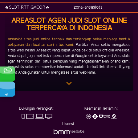
🔥SLOT RTP GACOR🔥
zona-areaslots
AREASLOT AGEN JUDI SLOT ONLINE
TERPERCAYA DI INDONESIA
Areaslot situs judi online terbaik dan terlengkap selalu menjaga bentuk
pelayanan dan kualitas dari situs kami.
Pastikan Anda selalu mengakses
situs web resmi Areaslot yang dapat Anda cek di situs official Areaslot.
Anda dapat juga melakukan pencarian di Google untuk keyword Areaslots
agar terhindar dari situs penipuan yang mengatasnamakan brand kami.
Areaslots selalu memberikan informasi update terkait link alternatif yang
dapat Anda gunakan untuk mengakses situs web kami.
Dukungan Perangkat :
Keamanan Terjamin :
Lisensi :