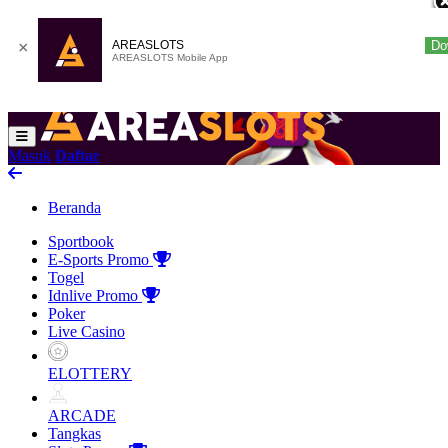
×
AREASLOTS
Do
AREASLOTS Mobile App
Masuk
Daftar
Beranda
Sportbook
E-Sports
Promo
Togel
Idnlive
Promo
Poker
Live Casino
ELOTTERY
ARCADE
Tangkas