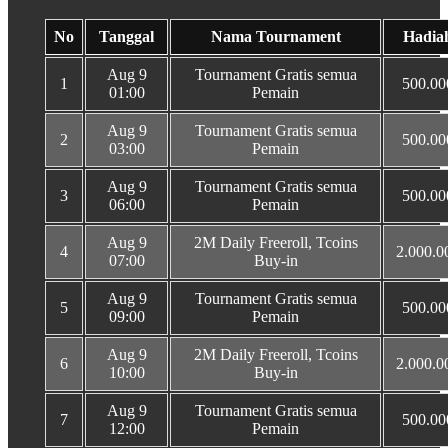
No
Tanggal
Nama Tournament
Hadia
Aug 9
Tournament Gratis semua
1
500.00
01:00
Pemain
Aug 9
Tournament Gratis semua
2
500.00
03:00
Pemain
Aug 9
Tournament Gratis semua
3
500.00
06:00
Pemain
Aug 9
2M Daily Freeroll, Tcoins
4
2.000.0
07:00
Buy-in
Aug 9
Tournament Gratis semua
5
500.00
09:00
Pemain
Aug 9
2M Daily Freeroll, Tcoins
6
2.000.0
10:00
Buy-in
Aug 9
Tournament Gratis semua
7
500.00
12:00
Pemain