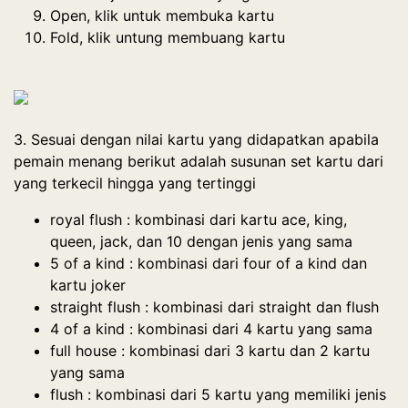
Open, klik untuk membuka kartu
Fold, klik untung membuang kartu
3. Sesuai dengan nilai kartu yang didapatkan apabila
pemain menang berikut adalah susunan set kartu dari
yang terkecil hingga yang tertinggi
royal flush : kombinasi dari kartu ace, king,
queen, jack, dan 10 dengan jenis yang sama
5 of a kind : kombinasi dari four of a kind dan
kartu joker
straight flush : kombinasi dari straight dan flush
4 of a kind : kombinasi dari 4 kartu yang sama
full house : kombinasi dari 3 kartu dan 2 kartu
yang sama
flush : kombinasi dari 5 kartu yang memiliki jenis