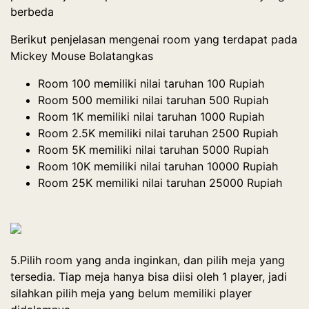
berbeda
Berikut penjelasan mengenai room yang terdapat pada
Mickey Mouse Bolatangkas
Room 100 memiliki nilai taruhan 100 Rupiah
Room 500 memiliki nilai taruhan 500 Rupiah
Room 1K memiliki nilai taruhan 1000 Rupiah
Room 2.5K memiliki nilai taruhan 2500 Rupiah
Room 5K memiliki nilai taruhan 5000 Rupiah
Room 10K memiliki nilai taruhan 10000 Rupiah
Room 25K memiliki nilai taruhan 25000 Rupiah
5.Pilih room yang anda inginkan, dan pilih meja yang
tersedia. Tiap meja hanya bisa diisi oleh 1 player, jadi
silahkan pilih meja yang belum memiliki player