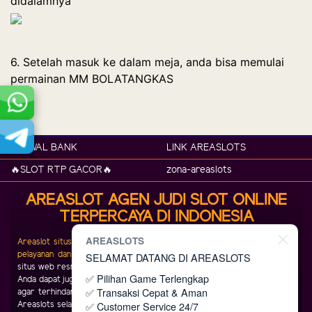
didalamnya
6. Setelah masuk ke dalam meja, anda bisa memulai
permainan MM BOLATANGKAS
JADWAL BANK
LINK AREASLOTS
🔥SLOT RTP GACOR🔥
zona-areaslots
AREASLOT AGEN JUDI SLOT ONLINE
TERPERCAYA DI INDONESIA
AREASLOTS
Areaslot situs judi online terbaik dan terlengkap selalu menjaga bentuk
pelayanan dan kualitas dari situs kami.
Pastikan Anda selalu mengakses
SELAMAT DATANG DI AREASLOTS
situs web resmi Areaslot yang dapat Anda cek di situs official Areaslot.
✅ Pilihan Game Terlengkap
Anda dapat juga melakukan pencarian di Google untuk keyword Areaslots
✅ Transaksi Cepat & Aman
agar terhindar dari situs penipuan yang mengatasnamakan brand kami.
✅ Customer Service 24/7
Areaslots selalu memberikan informasi update terkait link alternatif yang